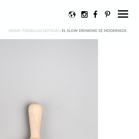
Change
Instagram
Facebook
Pinterest
language
HOME
/
TODAS LAS NOTICIAS
/
EL SLOW DRINKING SE MODERNIZA